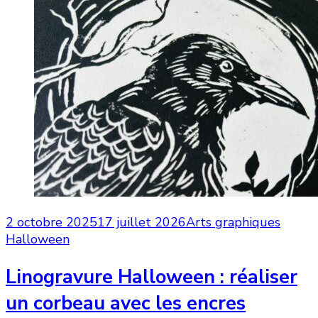
2 octobre 2025
17 juillet 2026
Arts graphiques
Halloween
Linogravure Halloween : réaliser
un corbeau avec les encres