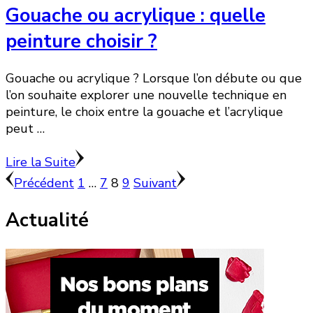
Gouache ou acrylique : quelle
peinture choisir ?
Gouache ou acrylique ? Lorsque l’on débute ou que
l’on souhaite explorer une nouvelle technique en
peinture, le choix entre la gouache et l’acrylique
peut …
Lire la Suite
Pagination
Page
Page
Page
Page
Précédent
1
…
7
8
9
Suivant
des
Actualité
publications