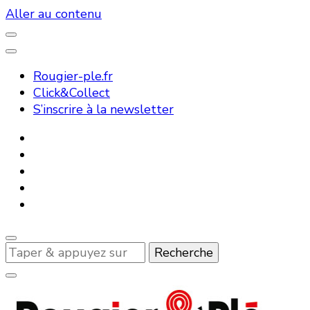
Aller au contenu
Rougier-ple.fr
Click&Collect
S’inscrire à la newsletter
Vous
recherchiez
quelque
chose