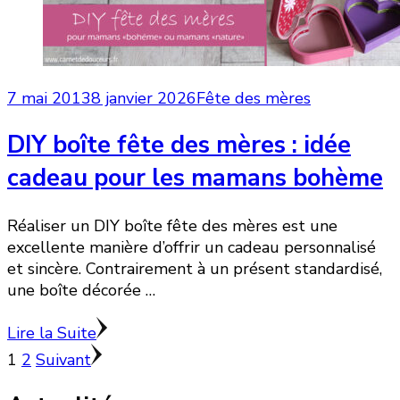
7 mai 2013
8 janvier 2026
Fête des mères
DIY boîte fête des mères : idée
cadeau pour les mamans bohème
Réaliser un DIY boîte fête des mères est une
excellente manière d’offrir un cadeau personnalisé
et sincère. Contrairement à un présent standardisé,
une boîte décorée …
Lire la Suite
Pagination
Page
Page
1
2
Suivant
des