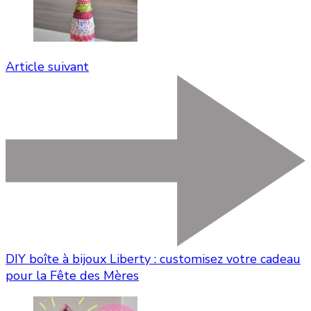
Article suivant
DIY boîte à bijoux Liberty : customisez votre cadeau
pour la Fête des Mères