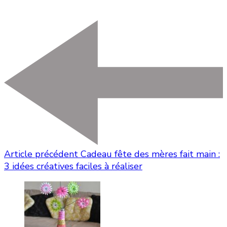
Article précédent
Cadeau fête des mères fait main :
3 idées créatives faciles à réaliser