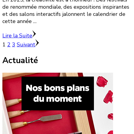
de renommée mondiale, des expositions inspirantes
et des salons interactifs jalonnent le calendrier de
cette année …
Lire la Suite
Pagination
Page
Page
Page
1
2
3
Suivant
des
Actualité
publications