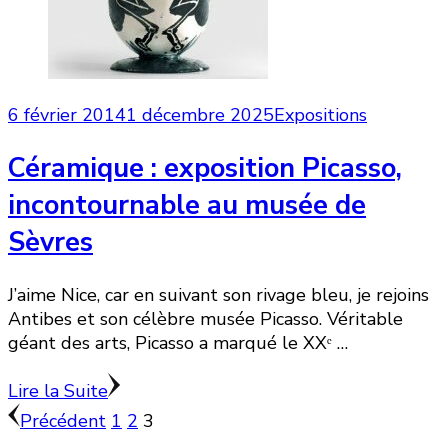
6 février 2014
1 décembre 2025
Expositions
Céramique : exposition Picasso,
incontournable au musée de
Sèvres
J’aime Nice, car en suivant son rivage bleu, je rejoins
Antibes et son célèbre musée Picasso. Véritable
géant des arts, Picasso a marqué le XXᵉ …
Lire la Suite
Pagination
Page
Page
Page
Précédent
1
2
3