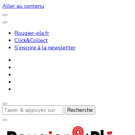
Aller au contenu
Rougier-ple.fr
Click&Collect
S’inscrire à la newsletter
Vous
recherchiez
quelque
chose