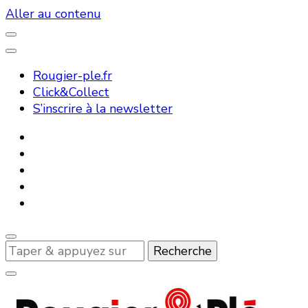
Aller au contenu
Rougier-ple.fr
Click&Collect
S’inscrire à la newsletter
Vous
recherchiez
quelque
chose