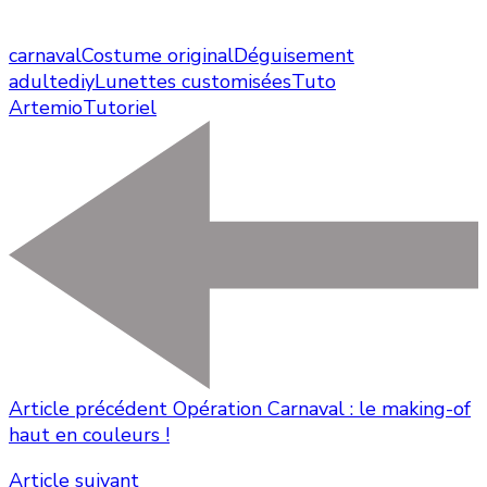
carnaval
Costume original
Déguisement
adulte
diy
Lunettes customisées
Tuto
Artemio
Tutoriel
Article précédent
Opération Carnaval : le making-of
haut en couleurs !
Article suivant