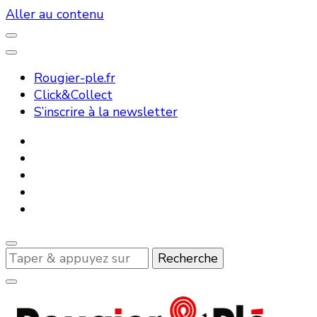
Aller au contenu
Rougier-ple.fr
Click&Collect
S’inscrire à la newsletter
Vous
recherchiez
quelque
chose