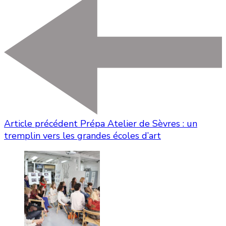
Article précédent
Prépa Atelier de Sèvres : un
tremplin vers les grandes écoles d’art