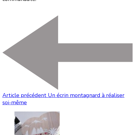
Article précédent
Un écrin montagnard à réaliser
soi-même