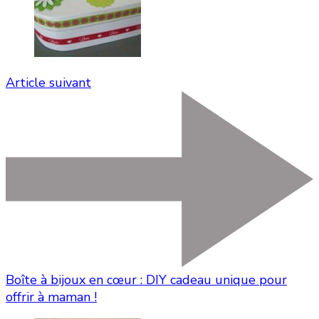
Article suivant
Boîte à bijoux en cœur : DIY cadeau unique pour
offrir à maman !