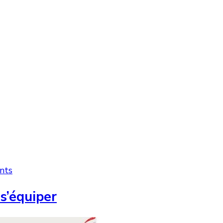
nts
 s’équiper