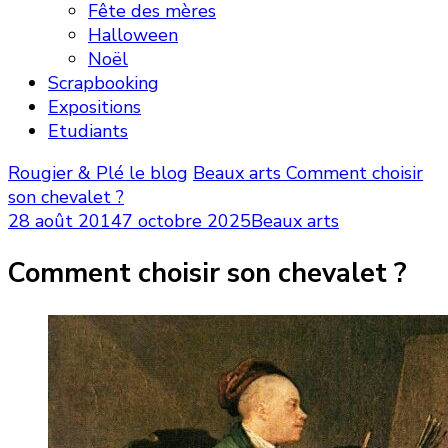
Fête des mères
Halloween
Noël
Scrapbooking
Expositions
Etudiants
Rougier & Plé le blog
Beaux arts
Comment choisir
son chevalet ?
28 août 2014
7 octobre 2025
Beaux arts
Comment choisir son chevalet ?